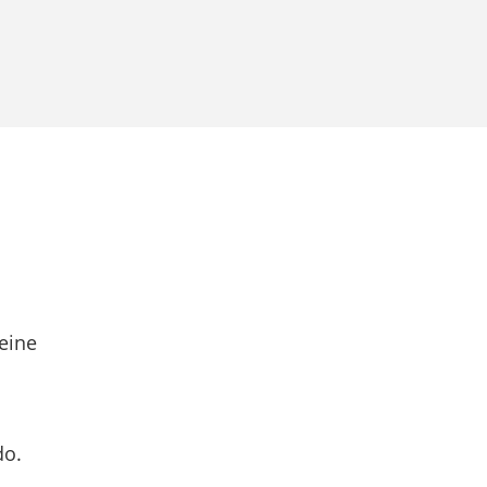
eine
do.