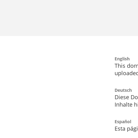
English
This dom
uploaded
Deutsch
Diese Do
Inhalte h
Español
Esta pág